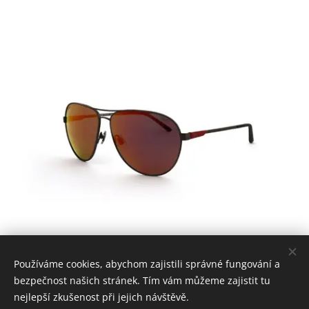
Používáme cookies, abychom zajistili správné fungování a
bezpečnost našich stránek. Tím vám můžeme zajistit tu
Nejste si jisti
nejlepší zkušenost při jejich návštěvě.