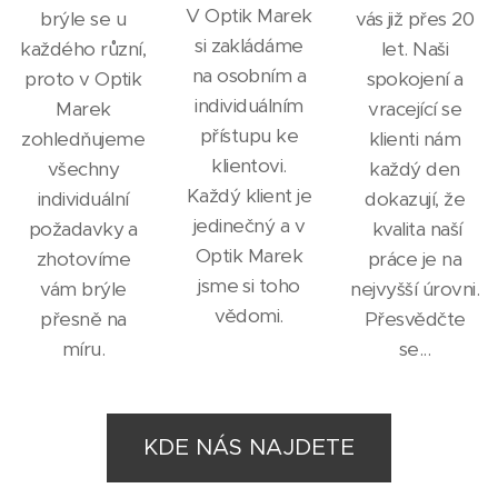
V Optik Marek
brýle se u
vás již přes 20
si zakládáme
každého různí,
let. Naši
na osobním a
proto v Optik
spokojení a
individuálním
Marek
vracející se
přístupu ke
zohledňujeme
klienti nám
klientovi.
všechny
každý den
Každý klient je
individuální
dokazují, že
jedinečný a v
požadavky a
kvalita naší
Optik Marek
zhotovíme
práce je na
jsme si toho
vám brýle
nejvyšší úrovni.
vědomi.
přesně na
Přesvědčte
míru.
se...
KDE NÁS NAJDETE