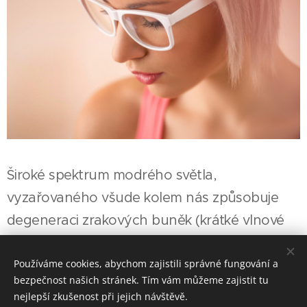
Široké spektrum modrého světla,
vyzařovaného všude kolem nás způsobuje
degeneraci zrakových buněk (krátké vlnové
délky světla poškozují buňky a metabolické
procesy uvnitř našeho oka), což vede k
Používáme cookies, abychom zajistili správné fungování a
bezpečnost našich stránek. Tím vám můžeme zajistit tu
častějšímu vzniku očních vad, nejčastěji pak
nejlepší zkušenost při jejich návštěvě.